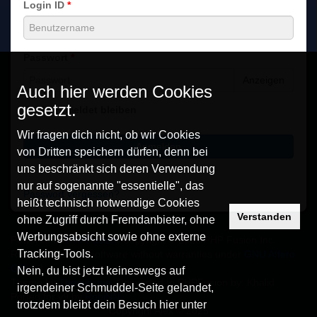
Login ID
*
Passwort
*
Anzeigen
Auch hier werden Cookies
gesetzt.
Angemeldet bleiben
Wir fragen dich nicht, ob wir Cookies
Anmelden
von Dritten speichern dürfen, denn bei
uns beschränkt sich deren Verwendung
nur auf sogenannte "essentielle", das
Passwort vergessen?
heißt technisch notwendige Cookies
Verstanden
ohne Zugriff durch Fremdanbieter, ohne
Werbungsabsicht sowie ohne externe
Powered by
PHPFusion
. Copyright © 2026 PHP Fusion Inc.
Tracking-Tools.
Released as free software without warranties under
GNU Affero
GPL
v3.
Nein, du bist jetzt keineswegs auf
Theme by
Themify.me
. Converted to PHPFusion by: Khalid
irgendeiner Schmuddel-Seite gelandet,
Ported for v9 by
RobiNN
trotzdem bleibt dein Besuch hier unter
Copyright Alex © 2025