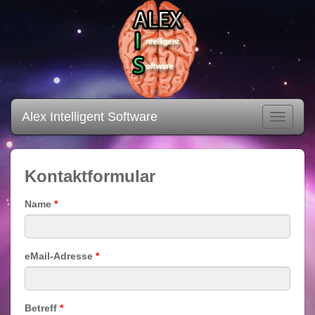
Alex Intelligent Software
Navigati
Kontaktformular
Name
*
eMail-Adresse
*
Betreff
*