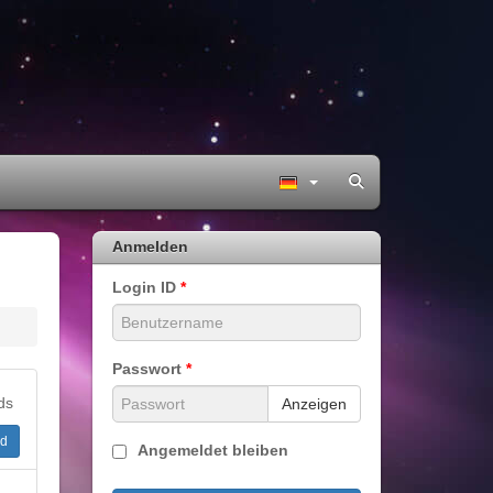
Anmelden
Login ID
*
Passwort
*
ds
Anzeigen
d
Angemeldet bleiben