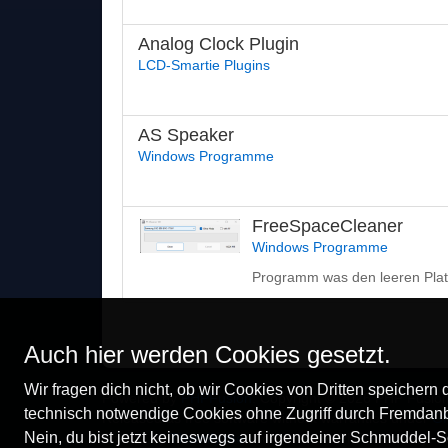
Analog Clock Plugin
LCD-Smartie Plugins
AS Speaker
Windows Programme
FreeSpaceCleaner
Windows Programme
Programm was den leeren Platz
Auch hier werden Cookies gesetzt.
Wir fragen dich nicht, ob wir Cookies von Dritten speichern
Powered by
PHPFusion
. Copyright © 2026 PHP Fusion
technisch notwendige Cookies ohne Zugriff durch Fremdanb
Released as free software without warranties under
GN
Nein, du bist jetzt keineswegs auf irgendeiner Schmuddel-Se
Theme by
Themify.me
. Converted to PHPFusion by: K