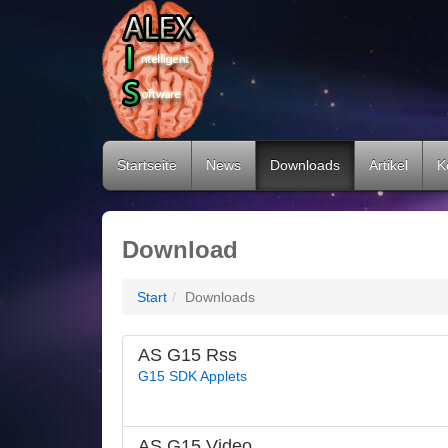
Startseite
News
Downloads
Artikel
K
Download
Start
Downloads
AS G15 Rss
G15 SDK Applets
AS G15 Video