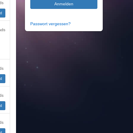
ds
Anmelden
d
Passwort vergessen?
ads
ds
d
ds
d
ds
d