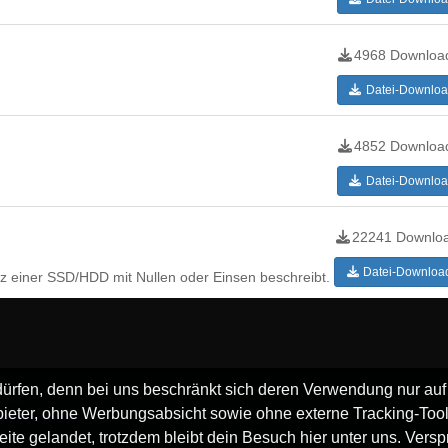
4968 Downloa
Datei-Downloa
4852 Downloa
Datei-Downloa
22241 Downlo
Datei-Downloa
 einer SSD/HDD mit Nullen oder Einsen beschreibt.
 dürfen, denn bei uns beschränkt sich deren Verwendung nur auf
 Inc.
ieter, ohne Werbungsabsicht sowie ohne externe Tracking-Tool
U Affero GPL
v3.
ite gelandet, trotzdem bleibt dein Besuch hier unter uns. Vers
halid