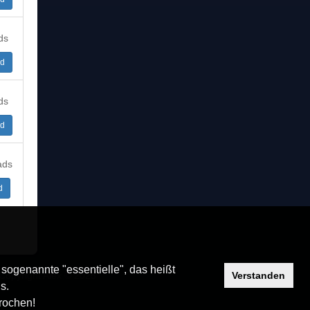
ds
d
ds
d
ads
d
 sogenannte "essentielle", das heißt
Copyright Alex © 2025
Verstanden
s.
prochen!