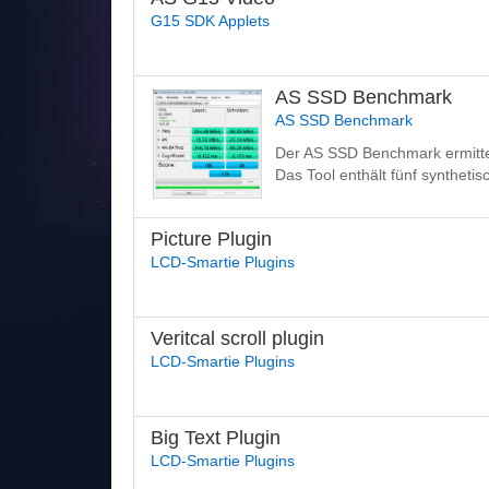
G15 SDK Applets
AS SSD Benchmark
AS SSD Benchmark
Der AS SSD Benchmark ermittel
Das Tool enthält fünf synthetis
Picture Plugin
LCD-Smartie Plugins
Veritcal scroll plugin
LCD-Smartie Plugins
Big Text Plugin
LCD-Smartie Plugins